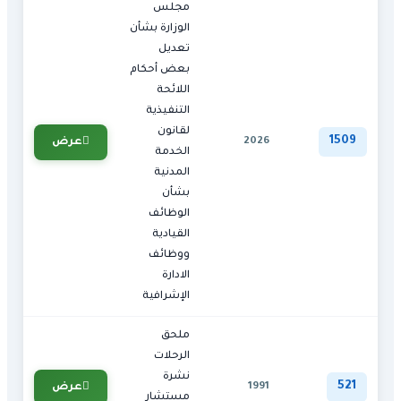
مجلس
الوزارة بشأن
تعديل
بعض أحكام
اللائحة
التنفيذية
لقانون
1509
2026
عرض
الخدمة
المدنية
بشأن
الوظائف
القيادية
ووظائف
الادارة
الإشرافية
ملحق
الرحلات
نشرة
521
1991
عرض
مستشار