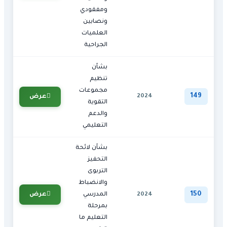
ومفقودي
ونصابين
العلميات
الجراحية
بشأن
تنظيم
مجموعات
149
2024
عرض
التقوية
والدعم
التعليمي
بشأن لائحة
التحفيز
التربوى
والانضباط
150
عرض
2024
المدرسي
بمرحلة
التعليم ما